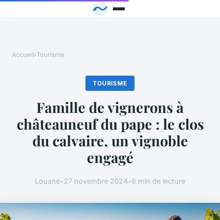
Accueil
›
Tourisme
TOURISME
Famille de vignerons à
châteauneuf du pape : le clos
du calvaire, un vignoble
engagé
Louane
•
27 novembre 2024
•
6 min de lecture