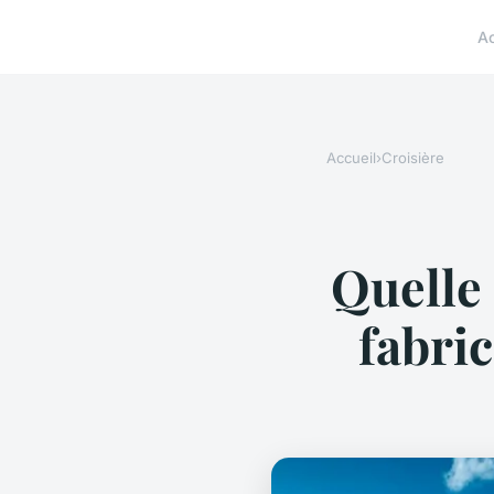
A
Accueil
›
Croisière
Quelle 
fabri