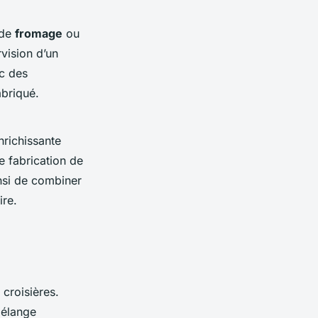
 de
fromage
ou
rvision d’un
c des
abriqué.
richissante
e fabrication de
nsi de combiner
ire.
croisières.
mélange