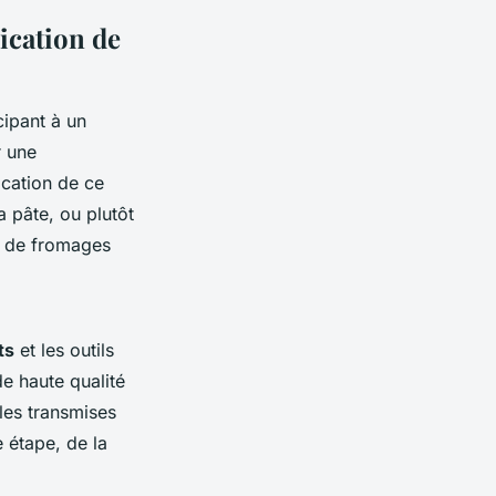
ication de
icipant à un
r une
ication de ce
 pâte, ou plutôt
on de fromages
ts
et les outils
e haute qualité
les transmises
 étape, de la