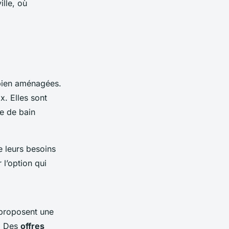
ille, où
ien aménagées.
ix. Elles sont
le de bain
 leurs besoins
l’option qui
 proposent une
x. Des
offres