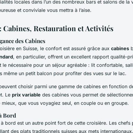
alités locales dans l’un des nombreux bars et salons de la v
ureuse et conviviale vous mettra à l’aise.
: Cabines, Restauration et Activités
égance des Cabines
oisière en Suisse, le confort est assuré grâce aux
cabines
b
andard
, en particulier, offrent un excellent rapport qualité-pr
 le nécessaire pour un séjour agréable : lit confortable, sal
is même un petit balcon pour profiter des vues sur le lac.
euvent choisir parmi une gamme de cabines en fonction de
et. Le
prix variable
des cabines vous permet de sélectionner 
e mieux, que vous voyagiez seul, en couple ou en groupe.
à Bord
à bord est un autre point fort de cette croisière. Les chefs
allant des plats traditionnels suisses aux mets internationau