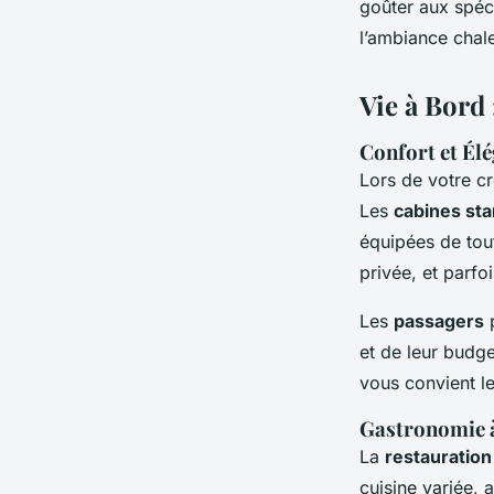
goûter aux spéci
l’ambiance chale
Vie à Bord 
Confort et Él
Lors de votre cr
Les
cabines st
équipées de tout
privée, et parfo
Les
passagers
p
et de leur budg
vous convient l
Gastronomie 
La
restauration
cuisine variée, 