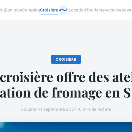
ctu
Bon plan
Camping
Croisière
Location
Tourisme
Vacance
Voya
CROISIÈRE
croisière offre des ate
cation de fromage en S
Louane
•
11 septembre 2024
•
6 min de lecture