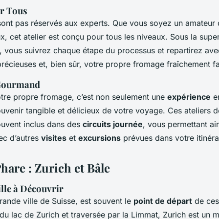
ur Tous
 sont pas réservés aux experts. Que vous soyez un amateur
x, cet atelier est conçu pour tous les niveaux. Sous la supe
, vous suivrez chaque étape du processus et repartirez ave
récieuses et, bien sûr, votre propre fromage fraîchement f
 Gourmand
otre propre fromage, c’est non seulement une
expérience
en
uvenir tangible et délicieux de votre voyage. Ces ateliers d
uvent inclus dans des
circuits journée
, vous permettant ai
vec d’autres
visites
et
excursions
prévues dans votre itinéra
Phare : Zurich et Bâle
ille à Découvrir
grande ville de Suisse, est souvent le
point de départ
de ces 
du lac de Zurich et traversée par la Limmat, Zurich est un 