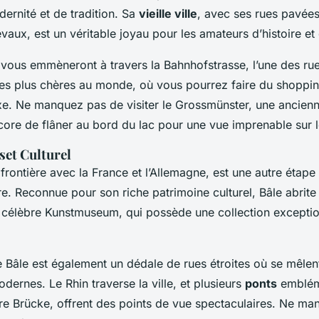
ernité et de tradition. Sa
vieille ville
, avec ses rues pavées
aux, est un véritable joyau pour les amateurs d’histoire et 
vous emmèneront à travers la Bahnhofstrasse, l’une des ru
s plus chères au monde, où vous pourrez faire du shoppi
xe. Ne manquez pas de visiter le Grossmünster, une ancienne
core de flâner au bord du lac pour une vue imprenable sur l
set Culturel
a frontière avec la France et l’Allemagne, est une autre étap
re. Reconnue pour son riche patrimoine culturel, Bâle abrite
 célèbre Kunstmuseum, qui possède une collection exception
 de Bâle est également un dédale de rues étroites où se mêle
ernes. Le Rhin traverse la ville, et plusieurs
ponts
emblém
re Brücke, offrent des points de vue spectaculaires. Ne m