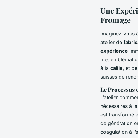
Une Expéri
Fromage
Imaginez-vous 
atelier de
fabri
expérience
imme
met emblématique
à la
caille
, et d
suisses de ren
Le Processus 
L’atelier commen
nécessaires à l
est transformé 
de génération en
coagulation à l’