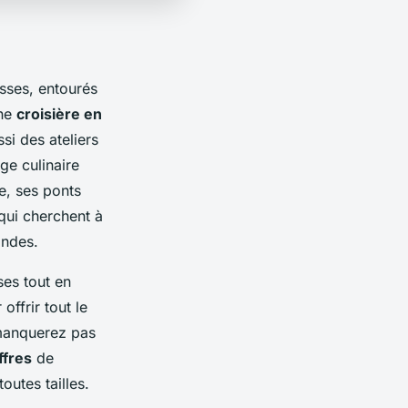
isses, entourés
une
croisière en
i des ateliers
e culinaire
e, ses ponts
 qui cherchent à
andes.
ses tout en
ffrir tout le
 manquerez pas
ffres
de
outes tailles.