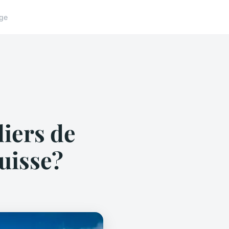
ge
liers de
uisse?