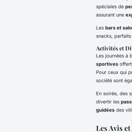
spéciales de
pe
assurant une
ex
Les
bars et sal
snacks, parfait
Activités et D
Les journées à 
sportives
offert
Pour ceux qui pr
société sont ég
En soirée, des 
divertir les
pass
guidées
des vil
Les Avis e