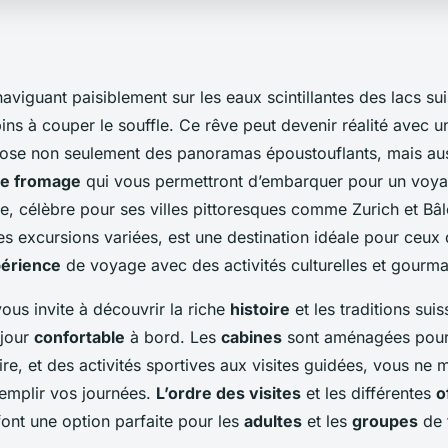
viguant paisiblement sur les eaux scintillantes des lacs su
ins à couper le souffle. Ce rêve peut devenir réalité avec 
ose non seulement des panoramas époustouflants, mais auss
de fromage
qui vous permettront d’embarquer pour un voyag
e, célèbre pour ses villes pittoresques comme Zurich et Bâl
es excursions variées, est une destination idéale pour ceux
érience
de voyage avec des activités culturelles et gourm
vous invite à découvrir la riche
histoire
et les traditions suis
éjour
confortable
à bord. Les
cabines
sont aménagées pour o
re, et des activités sportives aux visites guidées, vous ne
remplir vos journées.
L’ordre des visites
et les différentes
o
font une option parfaite pour les
adultes
et les
groupes
de t