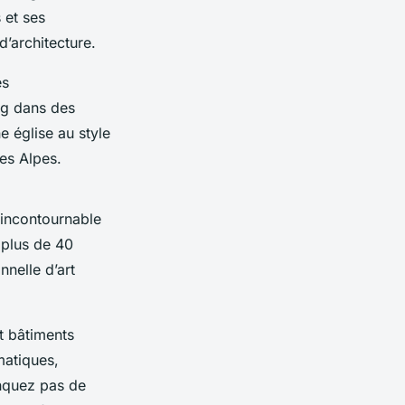
 et ses
d’architecture.
es
ng dans des
 église au style
es Alpes.
e incontournable
 plus de 40
nelle d’art
nt bâtiments
atiques,
anquez pas de